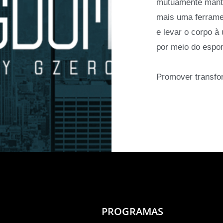
mutuamente mante
mais uma ferrame
e levar o corpo à
por meio do espor
Promover transfo
PROGRAMAS